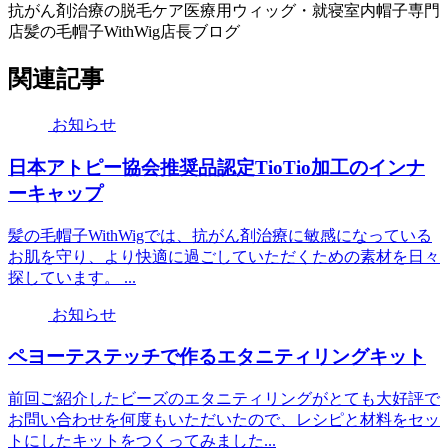
抗がん剤治療の脱毛ケア医療用ウィッグ・就寝室内帽子専門
店髪の毛帽子WithWig店長ブログ
関連記事
お知らせ
日本アトピー協会推奨品認定TioTio加工のインナ
ーキャップ
髪の毛帽子WithWigでは、抗がん剤治療に敏感になっている
お肌を守り、より快適に過ごしていただくための素材を日々
探しています。 ...
お知らせ
ペヨーテステッチで作るエタニティリングキット
前回ご紹介したビーズのエタニティリングがとても大好評で
お問い合わせを何度もいただいたので、レシピと材料をセッ
トにしたキットをつくってみました...