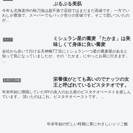
ぷるぷる美肌
今年も北海道沖の秋刀漁は超不漁で店頭ではまだまだ高値です。一方でい
わしが豊漁で、スーパーでもパック売りの安値です。そこで思いついたの
が...
ミシュラン星の蕎麦 「たかま」は美
ライフ
味しくて身体に良い蕎麦
会社から歩いて行ける天神橋7丁目にミシュラン一つ星の蕎麦屋があると
知って気になっていましたが、その「たかま」にやっとお昼に行きます。
...
栄養価がとても高いのでナッツの女
お役立ち情報
王と呼ばれているピスタチオです。
年末年始に帰国していたNYの友人のお土産のピスタチオペーストを楽しん
でいます。 頂いたのはこれ、ピスタチオペーストです。 ...
年末年始の忙しい時期に胃にやさしいシソご飯