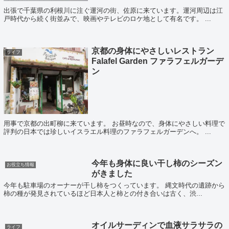
出張で千葉県の利根川に注ぐ運河の街、佐原に来ています。運河周辺は江
戸時代から続く街並みで、映画やテレビのロケ地として有名です。 ...
京都の身体にやさしいレストラン
ライフ
Falafel Garden ファラフェルガーデ
ン
用事で京都の出町柳に来ています。 お昼時なので、身体にやさしい料理で
評判の日本では珍しいイスラエル料理のファラフェルガーデンへ。 ...
今年も身体に良い干し柿のシーズン
お役立ち情報
がきました
今年も駐車場のオーナーが干し柿をつくっています。 縄文時代の遺跡から
柿の種が発見されているほど日本人と柿との付き合いは古く、渋...
オイルサーディンで血液サラサラの
ライフ