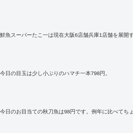
鮮魚スーパーたこ一は現在大阪6店舗兵庫1店舗を展開
今日の目玉は少し小ぶりのハマチ一本798円。
今日のお目当ての秋刀魚は98円です。例年に比べてち