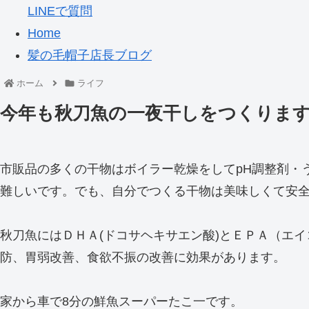
LINEで質問
Home
髪の毛帽子店長ブログ
ホーム
ライフ
今年も秋刀魚の一夜干しをつくりま
市販品の多くの干物はボイラー乾燥をしてpH調整剤・
難しいです。でも、自分でつくる干物は美味しくて安
秋刀魚にはＤＨＡ(ドコサヘキサエン酸)とＥＰＡ（エ
防、胃弱改善、食欲不振の改善に効果があります。
家から車で8分の鮮魚スーパーたこ一です。