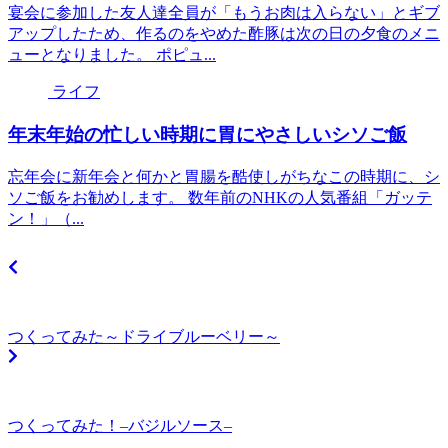
宴会に参加した友人達全員が「もうお肉は入らない」とギブ
アップしたため、作るのをやめた酢豚は次の日の夕食のメニ
ューとなりました。 ポピュ...
ライフ
年末年始の忙しい時期に胃にやさしいシソご飯
忘年会に新年会と何かと胃腸を酷使しがちなこの時期に、シ
ソご飯をお勧めします。 数年前のNHKの人気番組「ガッテ
ン！」（...
つくってみた～ドライブルーベリー～
つくってみた！–バジルソース–