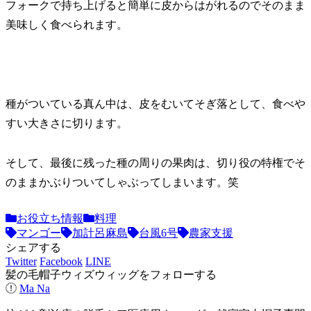
フォークで持ち上げると簡単に皮からはがれるのでそのまま
美味しく食べられます。
種がついている真ん中は、皮をむいてそぎ落として、食べや
すい大きさに切ります。
そして、最後に残った種の周りの果肉は、切り役の特権でそ
のままかぶりついてしゃぶってしまいます。笑
お役立ち情報
料理
マンゴー
加計呂麻島
台風6号
農家支援
シェアする
Twitter
Facebook
LINE
髪の毛帽子ウィズウィッグをフォローする
Ma Na