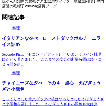
抗がん剤治療の脱毛ケア医療用ウィッグ・就寝室内帽子専門
店髪の毛帽子WithWig店長ブログ
関連記事
料理
イタリアンな夕べ ローストダックポルチーニラ
イス詰め
Secondo Piatto（セコンドピアット） いよいよメイン料理
にたどり着きました。 ここまでの宴会の所要時間はゆうに
２時間を超...
料理
チャイニーズな夕べ その４ 点心 えびぎょう
ざと小籠包
こってりとした北京ダックの後はつるりとしたえびぎょうざ
と小籠包を蒸しました。 えびぎょうざも小籠包も大好き